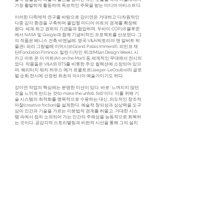
가장 활발하게 활동하며 독보적인 주목을 받는 미디어 아티스트다.
이러한 다학제적 연구를 바탕으로 강이연은 거대하고 다차원적인
다중 감각 환경을 구축하며 몰입형 미디어 아트의 경계를 확장해
왔다. 세계 최고 권위의 기관들과 협업하며, 두바이 COP28 블루존
에서 NASA 및 Google과 함께 기념비적인 프로젝트를 선보였다. 그
의 작품은 베니스 건축 비엔날레, 영국 V&A(빅토리아 앤 알버트 박
물관), 파리 그랑팔레 이머시브(Grand Palais Immersif), 피민코 재
단(Fondation Fiminco), 밀란 디자인 위크(Milan Design Week), 시
카고 아트 온 더 마트(Art on the Mart) 등 세계적인 무대에서 전시되
었다. 작품들은 V&A와 BTS를 비롯한 주요 컬렉션에 소장되어 있으
며, 헤리티지 워치 하우스 예거 르쿨트르(Jaeger-LeCoultre)의 글로
벌 순회 전시에 선정된 최초의 아시아 예술가이기도 하다.
강이연 작업의 핵심에는 분명한 미션이 있다. 바로 '느껴지지 않던
것을 느끼게 만드는 것(to make the unfelt, felt)'이다. 이를 위해 기
술 시스템의 최적화를 맹목적으로 수용하는 대신, 의도적인 창조적
마찰(creative friction)을 설계한다. 예술적 창의성과 상상력을 도구
삼아 인간과 기술을 가르는 이분법적 경계를 허물고, 거대한 시스
템 속에서 점차 소외되어 가는 인간의 주체성을 능동적으로 회복하
는 것이다. 공감각적 스토리텔링과 비판적 시선을 통해 그의 설치
작품은 사회적 촉매로 작동하며, 포스트 인류세의 삶을 둘러싼 가
장 본질적이고 치열한 질문들을 마주하게 하는 물리적 사유의 장을
구축한다.
이러한 철학은 전시장을 넘어 강이연을 글로벌 담론의 최전선으로
이끈다. TED 2026 메인 스테이지 연사로 나서 기술과 인간의 비판
적 공존을 역설하는 혁신적인 강연을 펼쳤다. 그의 발언권은 국제
정책의 영역까지 닿아 있다. 영국 의회(UK Parliament)에서 공식 증
언을 한 바 있으며, 단 5명뿐인 대한민국 외교부 공공외교위원회 민
간위원 중 한 명으로서 국제 무대에서 활발하게 문화외교 자산을
확장하고 있다.
이 모든 예술적·사회적 파급력은 엄밀한 학술적, 공학적 기준에 단
단히 닻을 내리고 있다. 인공지능과 공학, 예술이 교차하는 지점에
서 글로벌 표준을 설계하기 위해 해당 분야 최고 학회와 저널인
NeurIPS, Leonardo의 리뷰어로 활동하며, ACM SIGGRAPH, MIT