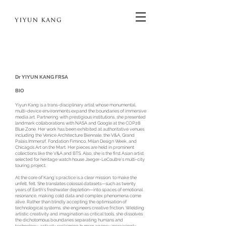
Dr YIYUN KANG FRSA
BIO
Yiyun Kang is a trans-disciplinary artist whose monumental,
multi-device environments expand the boundaries of immersive
media art. Partnering with prestigious institutions, she presented
landmark collaborations with NASA and Google at the COP28
Blue Zone. Her work has been exhibited at authoritative venues
including the Venice Architecture Biennale, the V&A, Grand
Palais Immersif, Fondation Fiminco, Milan Design Week, and
Chicago’s Art on the Mart. Her pieces are held in prominent
collections like the V&A and BTS. Also, she is the first Asian artist
selected for heritage watch house Jaeger-LeCoultre's multi-city
touring project.
At the core of Kang's practice is a clear mission: to make the
unfelt, felt. She translates colossal datasets—such as twenty
years of Earth's freshwater depletion—into spaces of emotional
resonance, making cold data and complex phenomena come
alive. Rather than blindly accepting the optimisation of
technological systems, she engineers creative friction. Wielding
artistic creativity and imagination as critical tools, she dissolves
the dichotomous boundaries separating humans and