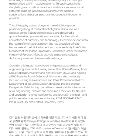
technology, actively reclaiming human agency increasingly
marginalized within massive systems. Through synesthetic
storytelling and a critical view, her installations serve as social
catalysts, building physical rooms where the hardest
conversations about our post-anthropocentric life become
possible.
This philosophy extends beyond the exhibition space,
positioning Kang at the forefront of global discourse. As a
speaker on the TED 2026 main stage, she delivered a
groundbreaking presentation advocating for the critical
coexistence of humanity and technology. Her voice extends into
the realm of international policy; she has provided official
testimonies at the UK Parliament and, as one of only five Civilian
Members of the Public Diplomacy Committee under the Korean
Ministry of Foreign Affairs, is actively expanding cultural
diplomacy assets on the international stage.
Crucially, this impact is anchored in rigorous academic and
engineering standards. Having earned her BFA in Painting from
Seoul National University and her MFA from UCLA, and holding
a PhD from the Royal College of Art—where she previously
lectured—Kang is an Associate and Chair Professor at KAIST's
Department of Industrial Design, directing the Experience
Design Lab. Establishing global benchmarks at the intersection
of AI, engineering, and art, she serves as a reviewer for NeurIPS
and Leonardo—the top conference and journal in the field—and
publishes in top-tier venues including ACM SIGGRAPH, MIT
Press, ACM DIS, and Oxford University Press.
강이연은 서울대학교에서 회화를 전공하고 UCLA 석사를 거쳐 영
국 왕립예술학교(Royal College of Art)에서 박사학위를 취득했다.
현재 KAIST 산업디자인학과 조교수이자 석좌교수로서 실험적 미
디어 아트 연구소 XD Lab(Experience Design Lab)을 이끌며 예술,
디자인, 기술, 그리고 공학의 교차점을 깊이 있게 탐색하고 있다. 학
술적 엄밀함과 예술적 실천을 겸비한 그는 오늘날 국제 미술계에서